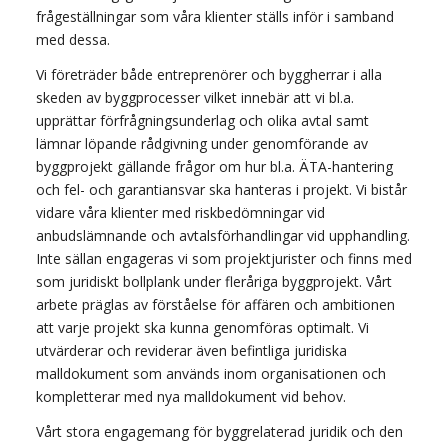
frågeställningar som våra klienter ställs inför i samband
med dessa.
Vi företräder både entreprenörer och byggherrar i alla
skeden av byggprocesser vilket innebär att vi bl.a.
upprättar förfrågningsunderlag och olika avtal samt
lämnar löpande rådgivning under genomförande av
byggprojekt gällande frågor om hur bl.a. ÄTA-hantering
och fel- och garantiansvar ska hanteras i projekt. Vi bistår
vidare våra klienter med riskbedömningar vid
anbudslämnande och avtalsförhandlingar vid upphandling.
Inte sällan engageras vi som projektjurister och finns med
som juridiskt bollplank under fleråriga byggprojekt. Vårt
arbete präglas av förståelse för affären och ambitionen
att varje projekt ska kunna genomföras optimalt. Vi
utvärderar och reviderar även befintliga juridiska
malldokument som används inom organisationen och
kompletterar med nya malldokument vid behov.
Vårt stora engagemang för byggrelaterad juridik och den