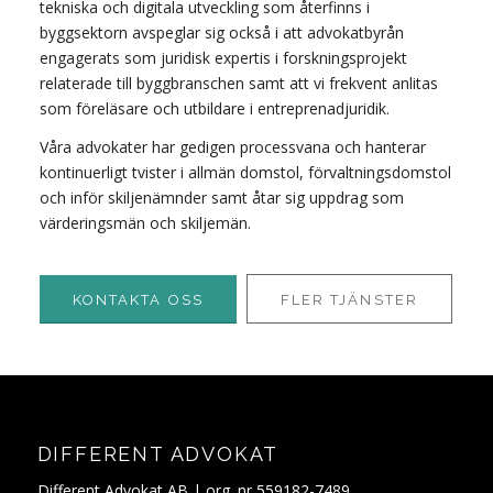
tekniska och digitala utveckling som återfinns i
byggsektorn avspeglar sig också i att advokatbyrån
engagerats som juridisk expertis i forskningsprojekt
relaterade till byggbranschen samt att vi frekvent anlitas
som föreläsare och utbildare i entreprenadjuridik.
Våra advokater har gedigen processvana och hanterar
kontinuerligt tvister i allmän domstol, förvaltningsdomstol
och inför skiljenämnder samt åtar sig uppdrag som
värderingsmän och skiljemän.
KONTAKTA OSS
FLER TJÄNSTER
DIFFERENT ADVOKAT
Different Advokat AB | org. nr 559182-7489